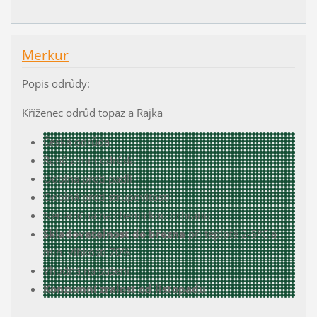
Merkur
Popis odrůdy:
Kříženec odrůd topaz a Rajka
Česká odrůda
Raně zimní odrůda
Odolná proti padlí
Odolná proti strupovitosti
Nenáročná na chemickou ochranu
Skladovatelnost do března
při teplotě 2-5°C a
min. vlhkosti 70%
Vhodná na sušení
Konzumní zralost od listopadu