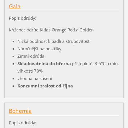
Gala
Popis odrůdy:
Kříženec odrůd Kidds Orange Red a Golden
Nízká odolnost k padlí a strupovitosti
Náročnější na postřiky
Zimní odrůda
Skladovatelná do března
při teplotě 3-5°C a min.
vlhkosti 70%
vhodná na sušení
Konzumní zralost od října
Bohemia
Popis odrůdy: