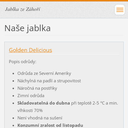
Jablka ze Záhoří
Naše jablka
Golden Delicious
Popis odrůdy:
Odrůda ze Severní Ameriky
Náchylná na padlí a strupovitost
Náročná na postřiky
Zimní odrůda
Skladovatelná do dubna
při teplotě 2-5 °C a min.
vlhkosti 70%
Není vhodná na sušení
Konzumní zralost od listopadu