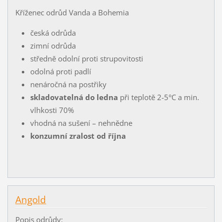
Kříženec odrůd Vanda a Bohemia
česká odrůda
zimní odrůda
středně odolní proti strupovitosti
odolná proti padlí
nenáročná na postřiky
skladovatelná do ledna
při teplotě 2-5°C a min.
vlhkosti 70%
vhodná na sušení – nehnědne
konzumní zralost od října
Angold
Popis odrůdy: