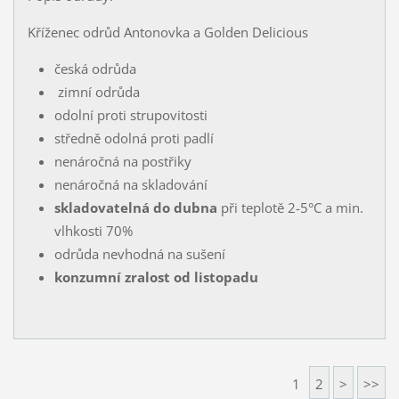
Kříženec odrůd Antonovka a Golden Delicious
česká odrůda
zimní odrůda
odolní proti strupovitosti
středně odolná proti padlí
nenáročná na postřiky
nenáročná na skladování
skladovatelná do dubna
při teplotě 2-5°C a min.
vlhkosti 70%
odrůda nevhodná na sušení
konzumní zralost od listopadu
1
2
>
>>