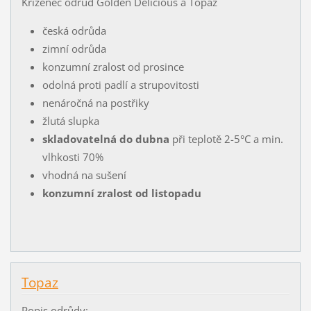
Kříženec odrůd Golden Delicious a Topaz
česká odrůda
zimní odrůda
konzumní zralost od prosince
odolná proti padlí a strupovitosti
nenáročná na postřiky
žlutá slupka
skladovatelná do dubna
při teplotě 2-5°C a min.
vlhkosti 70%
vhodná na sušení
konzumní zralost od listopadu
Topaz
Popis odrůdy: