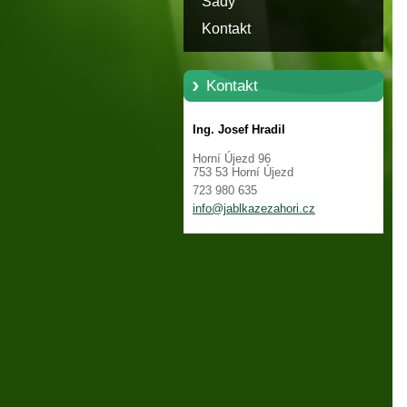
Sady
Kontakt
Kontakt
Ing. Josef Hradil
Horní Újezd 96
753 53 Horní Újezd
723 980 635
info@jablkazezahori.cz