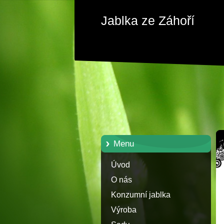
Jablka ze Záhoří
Menu
Úvod
O nás
Konzumní jablka
Výroba