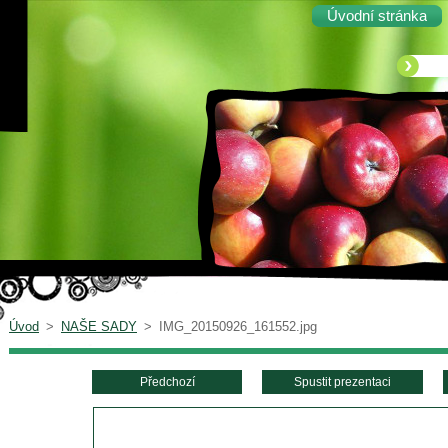
Úvodní stránka
Úvod
>
NAŠE SADY
>
IMG_20150926_161552.jpg
Předchozí
Spustit prezentaci